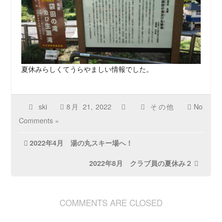
夏休みらしくてうらやましい情報でした。
ski
8月 21, 2022
その他
No
Comments »
投
2022年4月 湯の丸スキー場へ！
稿
2022年8月 クラブ員の夏休み２
ナ
ビ
ゲ
COMMENTS ARE CLOSED
ー