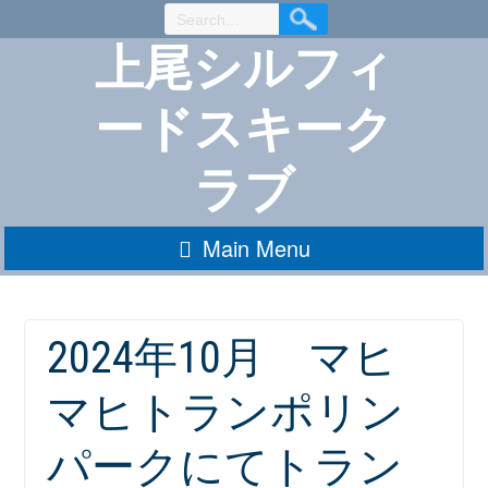
Skip
to
上尾シルフィ
Content
ードスキーク
ラブ
Main Menu
2024年10月 マヒ
マヒトランポリン
パークにてトラン