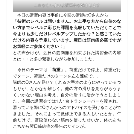
これからいよいよ講習会が始まります
本日の講習内容は事前に今回の講師のOさんから
「
技術のレベルは問いません。お上手な方から自信のな
い方までレベルに応じた課題を克服していただくことで
今よりも少しだけレベルアップしたかな？と感じていた
だける内容を予定しています。翌日は筋肉痛必至ですが
お気軽にご参加ください！
」
との声かけが。翌日の筋肉痛を約束された講習会の内容
とは・・と多少緊張しながら参加しました。
今日のテーマは「
荷重
」。荷重だけで停止、荷重だけ
でターン、荷重だけのターンを左右連続で。。
講師のOさんが見せてくれるお手本のようにやっているつ
もりが、なかなか難しく。他の方の滑りを見ながらうま
くいかない理由を考え、自分の滑りに活かそうとしまし
た。今回の講習会では1人1台トランシーバーを渡され、
滑っている際にOさんからのアドバイスを受けることがで
きました。それによって微修正できる人もいたとか。午
前だけで、普段使わない筋肉を使ったせいか、体のあち
こちから翌日筋肉痛の警告のサインが。