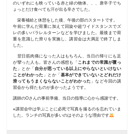
のいずれにも映っている赤と緑の物体、、、唐辛子でち
ょっとだけ食べても汗が出る辛さでした。
栄養補給と休憩をした後、午後の部のスタートです。
午前に学んだ荷重に加えて回旋や超ワイドスタンスでズ
レの多いパラレルターンなどを学びました。最後まで荷
重を意識した滑りを実施し、講習会は大満足で終了しま
した。
翌日筋肉痛になった人はもちろん、当日の帰りにも足
が攣った人も。皆さんの感想も「
これまでの常識が覆っ
た
」とか「
自分が思っている以上にやらないといけない
ことがわかった
」とか「
基本ができていないとどれだけ
滑ってもうまくならないことがわかった
」など今回の講
習会から得たものが多かったようです。
講師のOさんの事前準備、当日の指導に心から感謝です。
※講習会中は学ぶことに必死で写真を撮るのを忘れていま
した。ランチの写真が多いのはそのような理由です